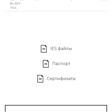
84-827-
7414
IES файлы
Паспорт
Сертификаты