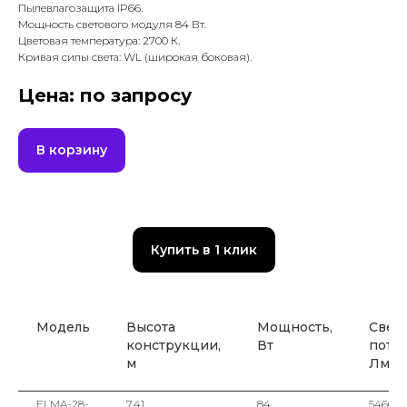
Пылевлагозащита IP66.
Мощность светового модуля 84 Вт.
Цветовая температура: 2700 К.
Кривая силы света: WL (широкая боковая).
Цена: по запросу
В корзину
Купить в 1 клик
Модель
Высота
Мощность,
Свет
конструкции,
Вт
поток
м
Лм
ELMA-28-
7,41
84
5460