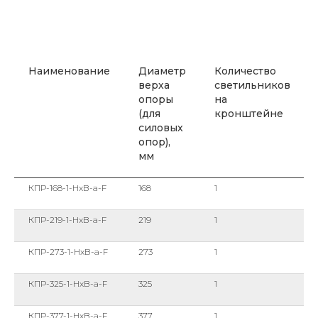
Наименование
Диаметр
Количество
верха
светильников
опоры
на
(для
кронштейне
силовых
опор),
мм
КПР-168-1-HxB-a-F
168
1
КПР-219-1-HxB-a-F
219
1
КПР-273-1-HxB-a-F
273
1
КПР-325-1-HxB-a-F
325
1
КПР-377-1-HxB-a-F
377
1