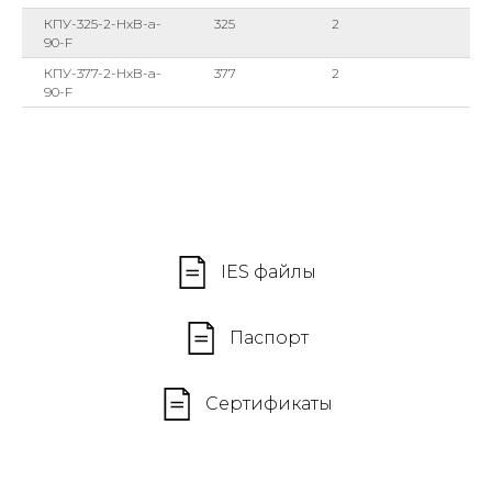
КПУ-325-2-HxB-a-
325
2
90-F
КПУ-377-2-HxB-a-
377
2
90-F
IES файлы
Паспорт
Сертификаты