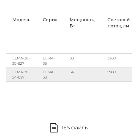
Модель
Серия
Мощность,
Световой
Вт
поток, лм
ELMA-38-
ELMA-
30
3200
30-827
38
ELMA-38-
ELMA-
54
5900
54-827
38
IES файлы