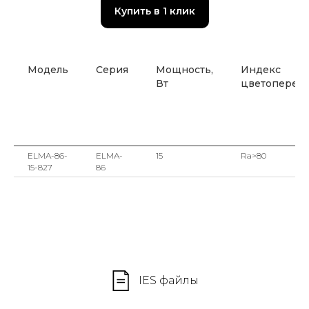
Купить в 1 клик
Модель
Серия
Мощность,
Индекс
Вт
цветоперед
ELMA-86-
ELMA-
15
Ra>80
15-827
86
IES файлы