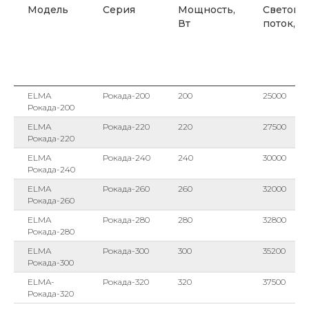
Модель
Серия
Мощность,
Светово
Вт
поток, л
ELMA
Рокада-200
200
25000
Рокада-200
ELMA
Рокада-220
220
27500
Рокада-220
ELMA
Рокада-240
240
30000
Рокада-240
ELMA
Рокада-260
260
32000
Рокада-260
ELMA
Рокада-280
280
32800
Рокада-280
ELMA
Рокада-300
300
35200
Рокада-300
ELMA-
Рокада-320
320
37500
Рокада-320