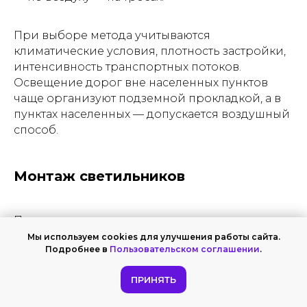
При выборе метода учитываются
климатические условия, плотность застройки,
интенсивность транспортных потоков.
Освещение дорог вне населенных пунктов
чаще организуют подземной прокладкой, а в
пунктах населенных — допускается воздушный
способ.
Монтаж светильников
После установки опор производится монтаж
светильников с использованием кронштейнов
Мы используем cookies для улучшения работы сайта.
Подробнее в
Пользовательском соглашении
.
или консолей. Современные устройства
оснащаются светотехническим
ПРИНЯТЬ
оборудованием, регулирующим направление
света и позволяющим эффективно осветить