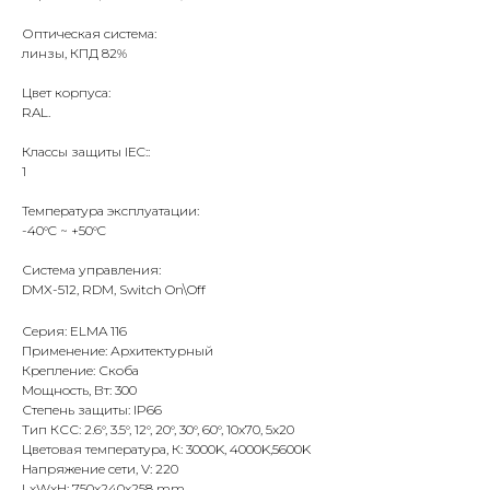
Оптическая система:
линзы, КПД 82%
Цвет корпуса:
RAL.
Классы защиты IEC::
1
Температура эксплуатации:
-40°C ~ +50°C
Система управления:
DMX-512, RDM, Switch On\Off
Серия: ELMA 116
Применение: Архитектурный
Крепление: Скоба
Мощность, Вт: 300
Степень защиты: IP66
Тип КСС: 2.6°, 3.5°, 12°, 20°, 30°, 60°, 10x70, 5x20
Цветовая температура, К: 3000K, 4000K,5600K
Напряжение сети, V: 220
LxWxH: 750x240x258 mm