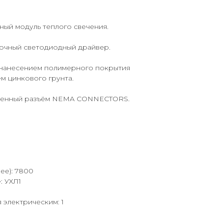
ный модуль теплого свечения.
очный светодиодный драйвер.
с нанесением полимерного покрытия
м цинкового грунта.
роенный разъём NEMA CONNECTORS.
ее): 7800
: УХЛ1
 электрическим: 1