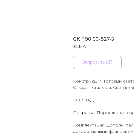
СК Г 90 60-827-5
ELMA
Запросить КП
Конструкция: Готовый свет
Опора – стальная. Светильн
КСС: Ш/Д.
Покраска: Порошковая окр
Комплектация: Дополнител
декоративными фланцевыми