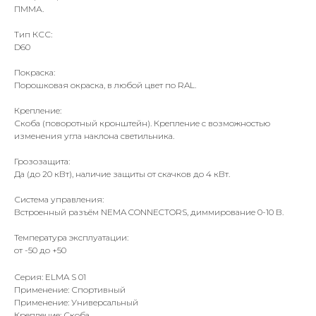
ПММА.
Тип КСС:
D60
Покраска:
Порошковая окраска, в любой цвет по RAL.
Крепление:
Скоба (поворотный кронштейн). Крепление с возможностью
изменения угла наклона светильника.
Грозозащита:
Да (до 20 кВт), наличие защиты от скачков до 4 кВт.
Система управления:
Встроенный разъём NEMA CONNECTORS, диммирование 0-10 В.
Температура эксплуатации:
от -50 до +50
Серия: ELMA S 01
Применение: Спортивный
Применение: Универсальный
Крепление: Скоба