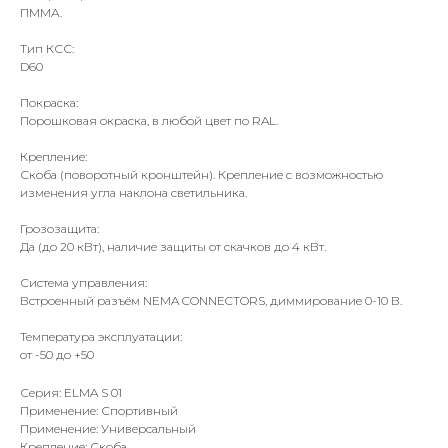
ПММА.
Тип КСС:
D60
Покраска:
Порошковая окраска, в любой цвет по RAL.
Крепление:
Скоба (поворотный кронштейн). Крепление с возможностью
изменения угла наклона светильника.
Грозозащита:
Да (до 20 кВт), наличие защиты от скачков до 4 кВт.
Система управления:
Встроенный разъём NEMA CONNECTORS, диммирование 0-10 В.
Температура эксплуатации:
от -50 до +50
Серия: ELMA S 01
Применение: Спортивный
Применение: Универсальный
Крепление: Скоба