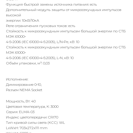
Функция быстрой замены источника питания: есть
Дополнительный модуль защиты от микросекундных импульсов
высокой
энергии: 10кВ/10кА
Реле ограничения пусковых токов: есть
Стойкость к микросекундным импульсам большой энергии по СТБ
МЭК 61000‐
4‐5‐2006 (IEC 61000‐4‐5:2005), L/N‐Pe, кВ: 10
Стойкость к микросекундным импульсам большой энергии по СТБ
МЭК 61000‐
4‐5‐2006 (IEC 61000‐4‐5:2005), L‐N, кВ: 10
Объём упаковки, м³: 0,03
Исполнение:
Диммирование 0‐10,
Разъем NEMA Socket
Мощность, Вт: 40
Цветовая температура, К: 3000
Серия: ELMA-03
Индекс цветопередачи: CRI70
Тип кривой силы света (КСС): WL
LxWxH: 703x272x111 mm