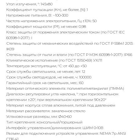
Угол излучения, °: 145x80
Коэффициент пульсации (Кп), не более, [%]: 1
Напряжение питания, В: ~100‐300
Частота напряжения электропитания, Гц ±10%: 50
Коэффициент мощности (Pf), не менее: 0,98
Класс защиты от поражения электрическим током (по ГОСТ IEC
60598‐1‐2017): I
Степень защиты от механических воздействий по ГОСТ Р 55841 2013:
IK09
Степень защиты от пыли и влаги (по ГОСТ Р МЭК 60598‐1‐2017): IP66
Климатическое исполнение (по ГОСТ 15150‐69) УХЛ1
Температура эксплуатации, °С: от ‐60 до +50
Срок службы светильника, не менее, лет: 12
Срок службы светодиодов, не менее, ч: 100000
Гарантийный срок на светильник, мес.: 60
Материал оптического элемента: полиметилметакрилат (ПММА)
Диапазон регулировки угла наклона, °: при горизонтальном
креплении ±20°, при вертикальном креплении 90±20°
Материал корпуса: сплав алюминия, литой под давлением
Материал рассеивателя: закаленное стекло
Установочные размеры, мм: Ø40‐60
Тип крепления: консольный/торшерный
Интерфейс управления/диммирования: ШИМ 0‐10В
Разъем для подключения устройств управления: NEMA 7p ANSI
C136.41