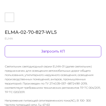
ELMA-02-70-827-WL5
ELMA
Запросить КП
Светильник светодиодный серии ELMA-01 (далее светильник)
предназначен для освещения автомобильных дорог общего
пользования, утилитарного наружного освещения, освещения
производственных помещений, ангаров, промышленных
территорий. Произведен по ТУ 27.40.39-057- 68724181-2019,
соответствует требованиям технических регламентов ТР ТС 004/2011,
ТР ТС 020/2011.
Напряжение питающей сетипеременного тока(AC), В: 100- 300
Частота питающей сети, Гц: 47-63