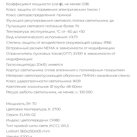
Коэффициент мощности (cos φ), не менее: 0,96
Класс защиты от поражения электрическим током: I
Класс светораспределения: прямой
Функция регулирования светового потока светильника: да
Пульсации светового потока,не более: 1%
Температура эксплуатации, °C: от -60 до +50
Вид климатического исполнения: УХЛ1
Степень защиты от воздействия окружающей среды: IР66
Встроенный разъем NEMA: в зависимости от модификации
Ограничитель пусковых токов(ОПТ) ЗУБР: в зависимости от
модификации
Грозозащита(до 20кВ): имеется
Корпус светильника: сплав алюминия с полимерным покрытием
Материал светопропускающей оболочки: ПММА+закалённое стекло
Класс ударопрочности светильника: IK09
Крепление: консольное: Ø трубы 48-60мм
Ресурс работы светильника, не менее, ч.: 100 000 .
Мощность, Вт: 70
Цветовая температура, К: 2700
Серия: ELMA-02
Индекс цветопередачи: CRI80
Тип кривой силы света (КСС): WL5
LxWxH: 560x250x105 mm
Weight: 5200 g