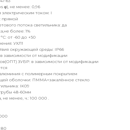
47-63
φ), не менее: 0,96
 электрическим током: I
: прямой
тового потока светильника: да
а,не более: 1%
°C: от -60 до +50
ения: УХЛ1
твия окружающей среды: IР66
в зависимости от модификации
ов(ОПТ) ЗУБР: в зависимости от модификации
ется
в алюминия с полимерным покрытием
щей оболочки: ПММА+закалённое стекло
ильника: IK09
 трубы 48-60мм
не менее, ч.: 100 000 .
5000
I80