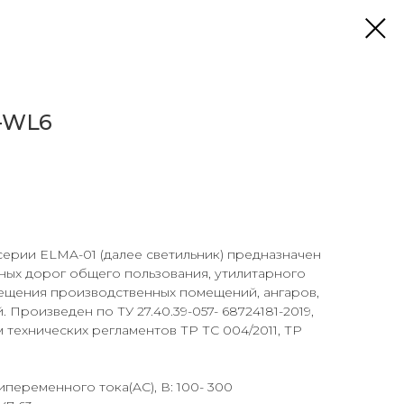
-WL6
ерии ELMA-01 (далее светильник) предназначен
ных дорог общего пользования, утилитарного
ещения производственных помещений, ангаров,
Произведен по ТУ 27.40.39-057- 68724181-2019,
 технических регламентов ТР ТС 004/2011, ТР
еременного тока(AC), В: 100- 300