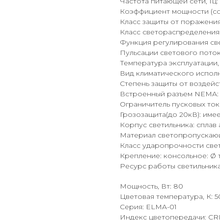
Частота питающей сети, Гц: 
Коэффициент мощности (cos 
Класс защиты от поражения
Класс светораспределения
Функция регулирования све
Пульсации светового поток
Температура эксплуатации, 
Вид климатического исполн
Степень защиты от воздейс
Встроенный разъем NEMA: 
Ограничитель пусковых ток
Грозозащита(до 20кВ): име
Корпус светильника: спла
Материал светопропускаю
Класс ударопрочности свет
Крепление: консольное: Ø
Ресурс работы светильника, 
Мощность, Вт: 80
Цветовая температура, К: 
Серия: ELMA-01
Индекс цветопередачи: CR