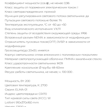
Коэффициент мощности (cos φ), не менее: 0,96
Класс защиты от поражения электрическим током: I
Класс светораспределения: прямой
Функция регулирования светового потока светильника: да
Пульсации светового потока,не более: 1%
Температура эксплуатации, °C: от -60 до +50
Вид климатического исполнения: УХЛ1
Степень защиты от воздействия окружающей среды: IР66
Встроенный разъем NEMA: в зависимости от модификации
Ограничитель пусковых токов(ОПТ) ЗУБР: в зависимости от
модификации
Грозозащита(до 20кВ): имеется
Корпус светильника: сплав алюминия с полимерным покрытием
Материал светопропускающей оболочки: ПММА+закалённое стекло
Класс ударопрочности светильника: IK09
Крепление: консольное: Ø трубы 48-60мм
Ресурс работы светильника, не менее, ч.: 100 000 .
Мощность, Вт: 200
Цветовая температура, К: 2700
Серия: ELMA-01
Индекс цветопередачи: CRI70
Тип кривой силы света (КСС): W
LxWxH: 910x370x160 mm
Weight: 12500 g