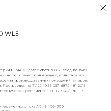
40-WL5
ерии ELMA-01 (далее светильник) предназначен
ных дорог общего пользования, утилитарного
ещения производственных помещений, ангаров,
Произведен по ТУ 27.40.39-057- 68724181-2019,
 технических регламентов ТР ТС 004/2011, ТР
еременного тока(AC), В: 100- 300