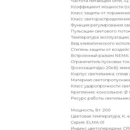
Частота питающей сети, Гц: 
Коэффициент мощности (cos 
Класс защиты от поражения
Класс светораспределения
Функция регулирования све
Пульсации светового поток
Температура эксплуатации, 
Вид климатического исполн
Степень защиты от воздейс
Встроенный разъем NEMA: 
Ограничитель пусковых ток
Грозозащита(до 20кВ): име
Корпус светильника: спла
Материал светопропускаю
Класс ударопрочности свет
Крепление: консольное: Ø
Ресурс работы светильника, 
Мощность, Вт: 200
Цветовая температура, К: 
Серия: ELMA-01
Индекс цветопередачи: CR