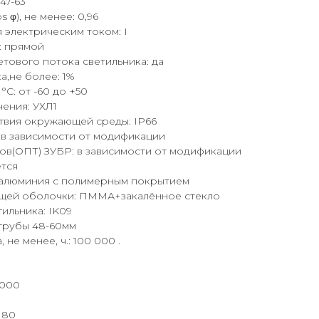
47-63
φ), не менее: 0,96
 электрическим током: I
: прямой
тового потока светильника: да
а,не более: 1%
°C: от -60 до +50
ения: УХЛ1
твия окружающей среды: IР66
в зависимости от модификации
ов(ОПТ) ЗУБР: в зависимости от модификации
ется
в алюминия с полимерным покрытием
щей оболочки: ПММА+закалённое стекло
ильника: IK09
 трубы 48-60мм
не менее, ч.: 100 000 .
4000
I80