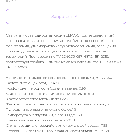
ELMA
Запросить КП
Светильник светодиодный серии ELMA-01 (далее светильник)
предназначен для освещения автомобильных дорог общего
пользования, утилитарного наружного освещения, освещения
производственных помещений, ангаров, промышленных
территорий. Произведен по ТУ 27.40.39-057- 68724181-2019,
соответствует требованиям технических регламентов ТР ТС 004/2011,
ТР ТС 020/2011.
Напряжение питающей сетипеременного тока(AC), В: 100- 300
Частота питающей сети, Гц: 47-63
Коэффициент мощности (cos φ), не менее: 0,96
Класс защиты от поражения электрическим током: I
Класс светораспределения: прямой
Функция регулирования светового потока светильника: да
Пульсации светового потока,не более: 1%
Температура эксплуатации, °C: от -60 до +50
Вид климатического исполнения: УХЛ1
Степень защиты от воздействия окружающей среды: IР66
Встроенный разъем NEMA: в зависимости от модификации