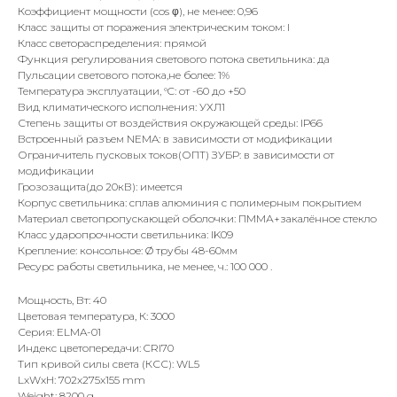
Коэффициент мощности (cos φ), не менее: 0,96
Класс защиты от поражения электрическим током: I
Класс светораспределения: прямой
Функция регулирования светового потока светильника: да
Пульсации светового потока,не более: 1%
Температура эксплуатации, °C: от -60 до +50
Вид климатического исполнения: УХЛ1
Степень защиты от воздействия окружающей среды: IР66
Встроенный разъем NEMA: в зависимости от модификации
Ограничитель пусковых токов(ОПТ) ЗУБР: в зависимости от
модификации
Грозозащита(до 20кВ): имеется
Корпус светильника: сплав алюминия с полимерным покрытием
Материал светопропускающей оболочки: ПММА+закалённое стекло
Класс ударопрочности светильника: IK09
Крепление: консольное: Ø трубы 48-60мм
Ресурс работы светильника, не менее, ч.: 100 000 .
Мощность, Вт: 40
Цветовая температура, К: 3000
Серия: ELMA-01
Индекс цветопередачи: CRI70
Тип кривой силы света (КСС): WL5
LxWxH: 702x275x155 mm
Weight: 8200 g