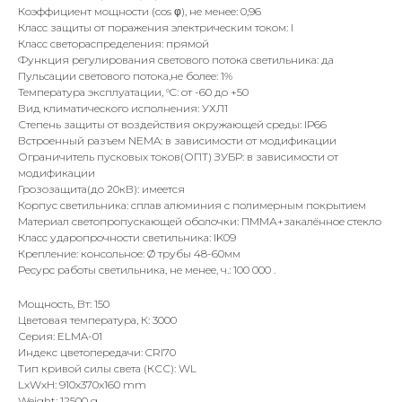
Коэффициент мощности (cos φ), не менее: 0,96
Класс защиты от поражения электрическим током: I
Класс светораспределения: прямой
Функция регулирования светового потока светильника: да
Пульсации светового потока,не более: 1%
Температура эксплуатации, °C: от -60 до +50
Вид климатического исполнения: УХЛ1
Степень защиты от воздействия окружающей среды: IР66
Встроенный разъем NEMA: в зависимости от модификации
Ограничитель пусковых токов(ОПТ) ЗУБР: в зависимости от
модификации
Грозозащита(до 20кВ): имеется
Корпус светильника: сплав алюминия с полимерным покрытием
Материал светопропускающей оболочки: ПММА+закалённое стекло
Класс ударопрочности светильника: IK09
Крепление: консольное: Ø трубы 48-60мм
Ресурс работы светильника, не менее, ч.: 100 000 .
Мощность, Вт: 150
Цветовая температура, К: 3000
Серия: ELMA-01
Индекс цветопередачи: CRI70
Тип кривой силы света (КСС): WL
LxWxH: 910x370x160 mm
Weight: 12500 g