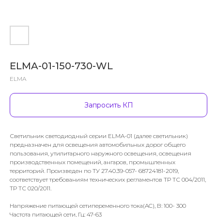
ELMA-01-150-730-WL
ELMA
Запросить КП
Светильник светодиодный серии ELMA-01 (далее светильник)
предназначен для освещения автомобильных дорог общего
пользования, утилитарного наружного освещения, освещения
производственных помещений, ангаров, промышленных
территорий. Произведен по ТУ 27.40.39-057- 68724181-2019,
соответствует требованиям технических регламентов ТР ТС 004/2011,
ТР ТС 020/2011.
Напряжение питающей сетипеременного тока(AC), В: 100- 300
Частота питающей сети, Гц: 47-63