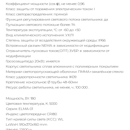
Коэффициент мощности (cos φ), не менее: 0,96
Класс защиты от поражения электрическим током: I
Класс светораспределения: прямой
Функция регулирования светового потока светильника: да
Пульсации светового потока,не более: 1%
Температура эксплуатации, °C: от -60 до +50
Вид климатического исполнения: УХЛ1
Степень защиты от воздействия окружающей среды: IР66
Встроенный разъем NEMA: в зависимости от модификации
Ограничитель пусковых токов(ОПТ) ЗУБР: в зависимости от
модификации
Грозозащита(до 20кВ): имеется
Корпус светильника: сплав алюминия с полимерным покрытием
Материал светопропускающей оболочки: ПММА+закалённое стекло
Класс ударопрочности светильника: IK09
Крепление: консольное: Ø трубы 48-60мм
Ресурс работы светильника, не менее, ч.: 100 000 .
Мощность, Вт: 180
Цветовая температура, К: 5000
Серия: ELMA-01
Индекс цветопередачи: CRI80
Тип кривой силы света (КСС): WL
LxWxH: 910x370x160 mm
Weight: 12500 g