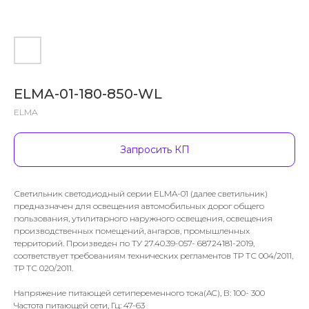
ELMA-01-180-850-WL
ELMA
Запросить КП
Светильник светодиодный серии ELMA-01 (далее светильник)
предназначен для освещения автомобильных дорог общего
пользования, утилитарного наружного освещения, освещения
производственных помещений, ангаров, промышленных
территорий. Произведен по ТУ 27.40.39-057- 68724181-2019,
соответствует требованиям технических регламентов ТР ТС 004/2011,
ТР ТС 020/2011.
Напряжение питающей сетипеременного тока(AC), В: 100- 300
Частота питающей сети, Гц: 47-63