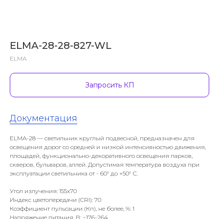
ELMA-28-28-827-WL
ELMA
Запросить КП
Документация
ELMA-28 — светильник круглый подвесной, предназначен для
освещения дорог со средней и низкой интенсивностью движения,
площадей, функционально-декоративного освещения парков,
скверов, бульваров, аллей. Допустимая температура воздуха при
эксплуатации светильника от - 60° до +50° С.
Угол излучения: 155x70
Индекс цветопередачи (CRI): 70
Коэффициент пульсации (Кп), не более, %: 1
Напряжение питания, В: ~176-264