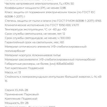
Частота напряжения электропитания, Гц ±10%: 50
Коэффициент мощности (Pf), не менее: 0,98
Класс защиты от поражения электрическим током (по ГОСТ IEC
60598-1-2017): I
Степень защиты от пыли и влаги (по ГОСТ Р МЭК 60598-1-2017): IP65
Климатическое исполнение (по ГОСТ 15150-69): УХЛ1
Температура эксплуатации, °С: от -60 до +50
Срок службы светильника, не менее, лет: 12
Срок службы светодиодов, не менее, ч: 100 000
Гарантийный срок на светильник, мес.: 60
Материал оптического элемента: УФ-стабилизированный
поликарбонат
Материал корпуса: Алюминиевое литье
Материал рассеивателя: УФ-стабилизированный поликарбонат
Габаритные размеры, не более, [мм]: 835х650х650
Тип крепления: Подвесной
Масса, кг: 13
Стойкость к микросекундным импульсам большой энергии, L-N, кВ
15
Серия: ELMA-28
Применение: Парковый
Крепление: Подвесной
Мощность, Вт: 28