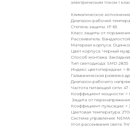
электрическим током I клас
Климатическое исполнение: 
Диапазон рабочей температу
Степень защиты: IP 65
Класс защиты от поражения
Рассеиватель: Вандалосто
Материал корпуса: Оцинко
Цвет корпуса: Черный муа
Способ монтажа: Закладна
Тип светодиода: SMD 2835
Индекс цветопередачи: > 8
Гальваническая развязка др
Диапазон рабочего напряже
Частота питающей сети: 47 ~
Коэффициент мощности: > 0
Защита от перенапряжения:
Коэффициент пульсации: < 
Цветовая температура: 27
Система управления: NEMA
Угол рассеивания света: 114