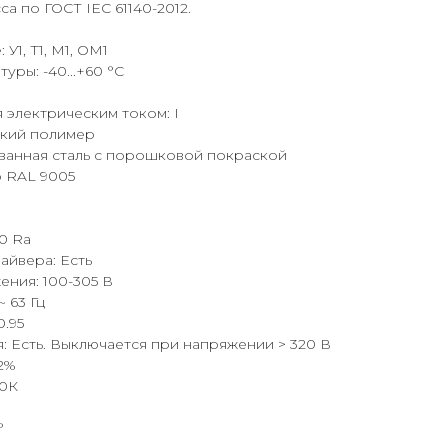
са по ГОСТ IEC 61140-2012.
У1, Т1, М1, ОМ1
ры: -40...+60 °С
 электрическим током: I
йкий полимер
ванная сталь с порошковой покраской
р RAL 9005
я
0 Ra
айвера: Есть
ния: 100-305 В
 63 Гц
.95
 Есть. Выключается при напряжении > 320 В
2%
00К
°