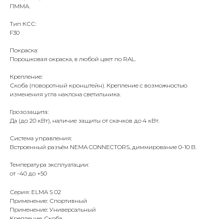
ПММА.
Тип КСС:
F30
Покраска:
Порошковая окраска, в любой цвет по RAL.
Крепление:
Скоба (поворотный кронштейн). Крепление с возможностью
изменения угла наклона светильника.
Грозозащита:
Да (до 20 кВт), наличие защиты от скачков до 4 кВт.
Система управления:
Встроенный разъём NEMA CONNECTORS, диммирование 0-10 В.
Температура эксплуатации:
от -40 до +50
Серия: ELMA S 02
Применение: Спортивный
Применение: Универсальный
Крепление: Скоба