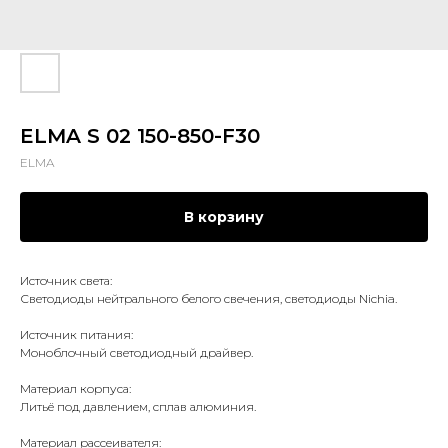
ELMA S 02 150-850-F30
ELMA
В корзину
Источник света:
Светодиоды нейтрального белого свечения, светодиоды Nichia.
Источник питания:
Моноблочный светодиодный драйвер.
Материал корпуса:
Литьё под давлением, сплав алюминия.
Материал рассеивателя: