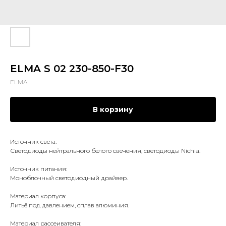
ELMA S 02 230-850-F30
ELMA
В корзину
Источник света:
Светодиоды нейтрального белого свечения, светодиоды Nichia.
Источник питания:
Моноблочный светодиодный драйвер.
Материал корпуса:
Литьё под давлением, сплав алюминия.
Материал рассеивателя: