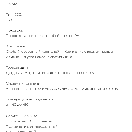
ПММА.
Тип КСС:
F30
Покраска:
Порошковая окраска, в любой цвет по RAL.
Крепление:
Скоба (поворотный кронштейн). Крепление с возможностью
изменения угла наклона светильника.
Грозозащита:
Да (до 20 кВт), наличие защиты от скачков до 4 кВт.
Система управления:
Встроенный разъём NEMA CONNECTORS, диммирование 0-10 В.
Температура эксплуатации:
от -40 до +50
Серия: ELMA S 02
Применение: Спортивный
Применение: Универсальный
Крепление: Скоба