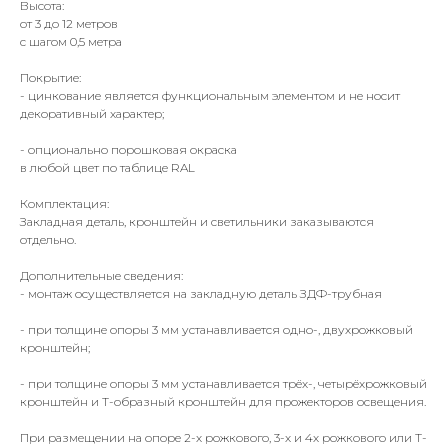
Высота:
от 3 до 12 метров
с шагом 0,5 метра
Покрытие:
- цинкование является функциональным элементом и не носит
декоративный характер;
- опционально порошковая окраска
в любой цвет по таблице RAL
Комплектация:
Закладная деталь, кронштейн и светильники заказываются
отдельно.
Дополнительные сведения:
- монтаж осуществляется на закладную деталь ЗДФ-трубная
- при толщине опоры 3 мм устанавливается одно-, двухрожковый
кронштейн;
- при толщине опоры 3 мм устанавливается трёх-, четырёхрожковый
кронштейн и Т-образный кронштейн для прожекторов освещения.
При размещении на опоре 2-х рожкового, 3-х и 4х рожкового или Т-