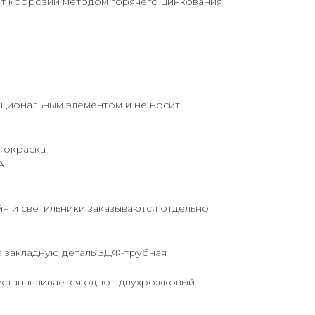
т коррозии методом горячего цинкования
кциональным элементом и не носит
 окраска
AL
йн и светильники заказываются отдельно.
а закладную деталь ЗДФ-трубная
устанавливается одно-, двухрожковый