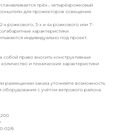
устанавливается трёх-, четырёхрожковый
ронштейн для прожекторов освещения.
-х рожкового, 3-х и 4х рожкового или Т-
согабаритные характеристики
итываются индивидуально под проект.
а собой право вносить конструктивные
 количество и технические характеристики
ли размещении заказа уточняйте возможность
я оборудования с учётом ветрового района.
 200
9
0-02/6